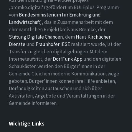
Aus dem Land.Digital – Modellprojekt
‚bremke.digital‘ (gefördert im BULEplus-Programm
vom
Bundesministerium für Ernährung und
Landwirtschaft
), das in Zusammenarbeit mit dem
ehrenamtlichen Projektkreis aus Bremke, der
Stiftung Digitale Chancen
, dem
Haus Kirchlicher
Dienste
und
Fraunhofer IESE
realisiert wurde, ist der
Transfer zu gleichen.digital gelungen. Mit dem
Internetauftritt, der
DorfFunk App
und den digitalen
Schaukästen werden den Bürger*innen in der
Gemeinde Gleichen moderne Kommunikationswege
geboten. Bürger*innen können ihre Hilfe anbieten,
Dorfneuigkeiten austauschen und sich über
Aktivitäten, Angebote und Veranstaltungen in der
Gemeinde informieren.
Wichtige Links