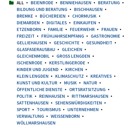
ALL
BEIENRODE
BENNIEHAUSEN
BERATUNG
BILDUNG UND BERATUNG
BISCHHAUSEN
BREMKE
BÜCHEREIEN
CHORMUSIK
DIEMARDEN
DIGITALES
EINKAUFEN
ETZENBORN
FAMILIE
FEUERWEHR
FRAUEN
FREIZEIT
FRÜHJAHRSEMPFANG
GASTRONOMIE
GELLIEHAUSEN
GESCHICHTE
GESUNDHEIT
GLASFASERAUSBAU
GLEICHEN
GLEICHENMOBIL
GROSS LENGDEN
ISCHENRODE
KERSTLINGERODE
KINDER UND JUGEND
KIRCHEN
KLEIN LENGDEN
KLIMASCHUTZ
KREATIVES
KUNST UND KULTUR
MUSIK
NATUR
ÖFFENTLICHE DIENSTE
ORTSRATSITZUNG
POLITIK
REINHAUSEN
RITTMARSHAUSEN
SATTENHAUSEN
SEHENSWÜRDIGKEITEN
SPORT
TOURISMUS
UNTERNEHMEN
VERWALTUNG
WEISSENBORN
WÖLLMARSHAUSEN