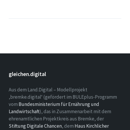
gleichen.digital
Aus dem Land.Digital – Modellprojekt
‚bremke.digital‘ (gefördert im BULEplus-Programm
vom
Bundesministerium für Ernährung und
Landwirtschaft
), das in Zusammenarbeit mit dem
ehrenamtlichen Projektkreis aus Bremke, der
Stiftung Digitale Chancen
, dem
Haus Kirchlicher