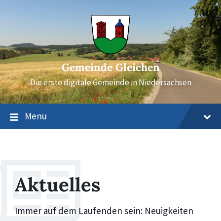
Skip
Skip
Skip
to
to
to
content
main
footer
navigation
Gemeinde Gleichen
Die erste digitale Gemeinde in Niedersachsen
Menu
Aktuelles
Immer auf dem Laufenden sein: Neuigkeiten