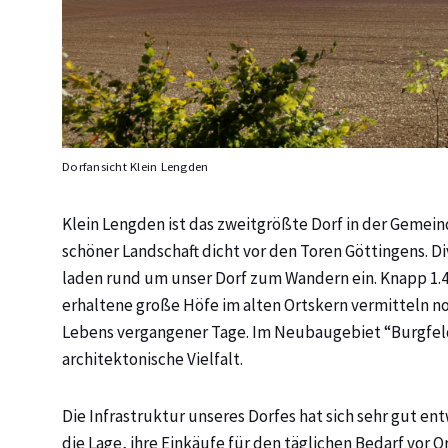
Dorfansicht Klein Lengden
Klein Lengden ist das zweitgrößte Dorf in der Gemein
schöner Landschaft dicht vor den Toren Göttingens. 
laden rund um unser Dorf zum Wandern ein. Knapp 1.4
erhaltene große Höfe im alten Ortskern vermitteln n
Lebens vergangener Tage. Im Neubaugebiet “Burgfeld
architektonische Vielfalt.
Die Infrastruktur unseres Dorfes hat sich sehr gut e
die Lage, ihre Einkäufe für den täglichen Bedarf vor O