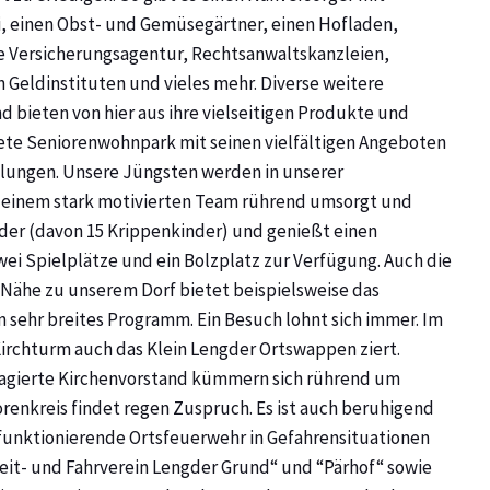
i, einen Obst- und Gemüsegärtner, einen Hofladen,
ne Versicherungsagentur, Rechtsanwaltskanzleien,
n Geldinstituten und vieles mehr. Diverse weitere
d bieten von hier aus ihre vielseitigen Produkte und
tete Seniorenwohnpark mit seinen vielfältigen Angeboten
gelungen. Unsere Jüngsten werden in unserer
einem stark motivierten Team rührend umsorgt und
inder (davon 15 Krippenkinder) und genießt einen
ei Spielplätze und ein Bolzplatz zur Verfügung. Auch die
 Nähe zu unserem Dorf bietet beispielsweise das
n sehr breites Programm. Ein Besuch lohnt sich immer. Im
 Kirchturm auch das Klein Lengder Ortswappen ziert.
gagierte Kirchenvorstand kümmern sich rührend um
renkreis findet regen Zuspruch. Es ist auch beruhigend
 funktionierende Ortsfeuerwehr in Gefahrensituationen
“Reit- und Fahrverein Lengder Grund“ und “Pärhof“ sowie