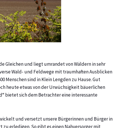
de Gleichen und liegt umrandet von Wäldern in sehr
Diverse Wald- und Feldwege mit traumhaften Ausblicken
00 Menschen sind in Klein Lengden zu Hause. Gut
och heute etwas von der Urwüchsigkeit bäuerlichen
“ bietet sich dem Betrachter eine interessante
ntwickelt und versetzt unsere Bürgerinnen und Bürger in
rt zu erledigen. So gibt es einen Nahversorger mit