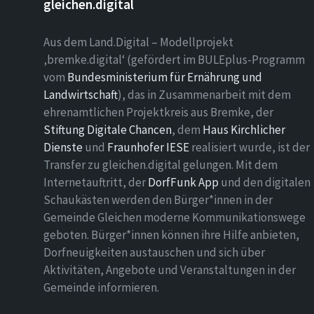
gleichen.digital
Aus dem Land.Digital – Modellprojekt
‚bremke.digital‘ (gefördert im BULEplus-Programm
vom
Bundesministerium für Ernährung und
Landwirtschaft
), das in Zusammenarbeit mit dem
ehrenamtlichen Projektkreis aus Bremke, der
Stiftung Digitale Chancen
, dem
Haus Kirchlicher
Dienste
und
Fraunhofer IESE
realisiert wurde, ist der
Transfer zu gleichen.digital gelungen. Mit dem
Internetauftritt, der
DorfFunk App
und den digitalen
Schaukästen werden den Bürger*innen in der
Gemeinde Gleichen moderne Kommunikationswege
geboten. Bürger*innen können ihre Hilfe anbieten,
Dorfneuigkeiten austauschen und sich über
Aktivitäten, Angebote und Veranstaltungen in der
Gemeinde informieren.