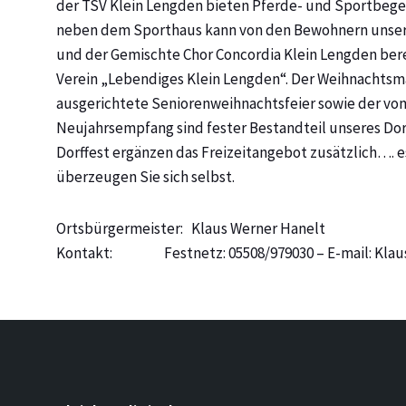
der TSV Klein Lengden bieten Pferde- und Sportbege
neben dem Sporthaus kann von den Bewohnern unsere
und der Gemischte Chor Concordia Klein Lengden ber
Verein „Lebendiges Klein Lengden“. Der Weihnachtsma
ausgerichtete Seniorenweihnachtsfeier sowie der vo
Neujahrsempfang sind fester Bestandteil unseres Dor
Dorffest ergänzen das Freizeitangebot zusätzlich…. es
überzeugen Sie sich selbst.
Ortsbürgermeister: Klaus Werner Hanelt
Kontakt: Festnetz: 05508/979030 – E-mail: Klaus