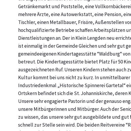
Getränkemarkt und Poststelle, eine Vollkornbäckere
mehrere Ärzte, eine Autowerkstatt, eine Pension, ei
Tischler, einen Metallbauer, Frisöre, Außenstellen vo
hochqualifizierte Betriebe schaffen Arbeitsplätzen un
Dienstleistungen an. Der in Klein Lengden neu errich
ist einmalig in der Gemeinde Gleichen und sehr gut 
gemeindeeigenen Kindertagesstätte “Waldburg“ von 
betreut. Die Kindertagesstätte bietet Platz für 50 K
ausgezeichneten Ruf. Unseren Kindern stehen auch zw
Kultur kommt bei uns nicht zu kurz. In unmittelbarer
Industriedenkmal „Historische Spinnerei Gartetal“ ei
Ortskern befindet sich die St. Johanniskirche, deren
Unsere sehr engagierte Pastorin und der genauso en
unsere Mitbürgerinnen und Mitbürger. Auch der Senio
zu wissen, das unsere sehr gut ausgebildete und gut
schnell zur Stelle sein wird. Die beiden Reitvereine 