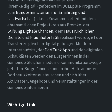
Aus dem Land.Digital – Modellprojekt
‚bremke.digital‘ (gefördert im BULEplus-Programm
vom
Bundesministerium für Ernährung und
Landwirtschaft
), das in Zusammenarbeit mit dem
ehrenamtlichen Projektkreis aus Bremke, der
Stiftung Digitale Chancen
, dem
Haus Kirchlicher
Dienste
und
Fraunhofer IESE
realisiert wurde, ist der
Transfer zu gleichen.digital gelungen. Mit dem
Internetauftritt, der
DorfFunk App
und den digitalen
Schaukästen werden den Bürger*innen in der
Gemeinde Gleichen moderne Kommunikationswege
geboten. Bürger*innen können ihre Hilfe anbieten,
Dorfneuigkeiten austauschen und sich über
Aktivitäten, Angebote und Veranstaltungen in der
Gemeinde informieren.
Wichtige Links