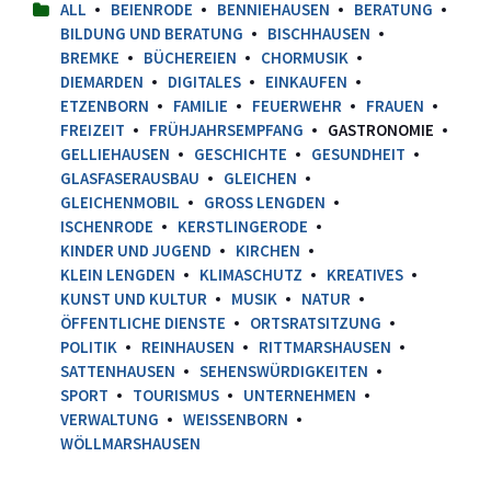
ALL
BEIENRODE
BENNIEHAUSEN
BERATUNG
BILDUNG UND BERATUNG
BISCHHAUSEN
BREMKE
BÜCHEREIEN
CHORMUSIK
DIEMARDEN
DIGITALES
EINKAUFEN
ETZENBORN
FAMILIE
FEUERWEHR
FRAUEN
FREIZEIT
FRÜHJAHRSEMPFANG
GASTRONOMIE
GELLIEHAUSEN
GESCHICHTE
GESUNDHEIT
GLASFASERAUSBAU
GLEICHEN
GLEICHENMOBIL
GROSS LENGDEN
ISCHENRODE
KERSTLINGERODE
KINDER UND JUGEND
KIRCHEN
KLEIN LENGDEN
KLIMASCHUTZ
KREATIVES
KUNST UND KULTUR
MUSIK
NATUR
ÖFFENTLICHE DIENSTE
ORTSRATSITZUNG
POLITIK
REINHAUSEN
RITTMARSHAUSEN
SATTENHAUSEN
SEHENSWÜRDIGKEITEN
SPORT
TOURISMUS
UNTERNEHMEN
VERWALTUNG
WEISSENBORN
WÖLLMARSHAUSEN