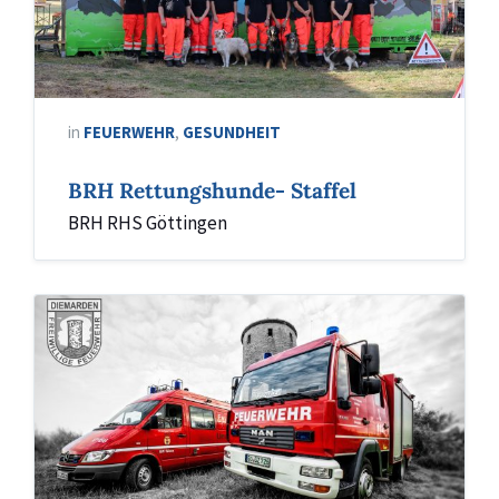
in
FEUERWEHR
,
GESUNDHEIT
BRH Rettungshunde- Staffel
BRH RHS Göttingen
Feuerwehr
Diemarden
2-
zu-
1