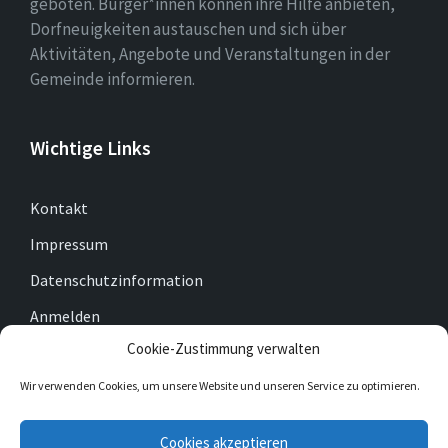
geboten. Bürger*innen können ihre Hilfe anbieten,
Dorfneuigkeiten austauschen und sich über
Aktivitäten, Angebote und Veranstaltungen in der
Gemeinde informieren.
Wichtige Links
Kontakt
Impressum
Datenschutzinformation
Anmelden
Cookie-Zustimmung verwalten
Cookie-Richtlinie (EU)
Wir verwenden Cookies, um unsere Website und unseren Service zu optimieren.
E-
Facebook
Twitter
Cookies akzeptieren