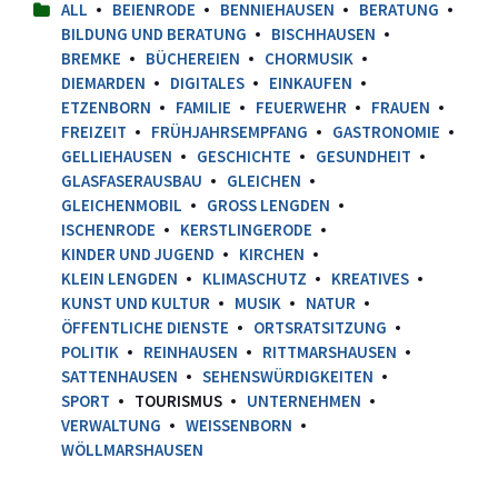
ALL
BEIENRODE
BENNIEHAUSEN
BERATUNG
BILDUNG UND BERATUNG
BISCHHAUSEN
BREMKE
BÜCHEREIEN
CHORMUSIK
DIEMARDEN
DIGITALES
EINKAUFEN
ETZENBORN
FAMILIE
FEUERWEHR
FRAUEN
FREIZEIT
FRÜHJAHRSEMPFANG
GASTRONOMIE
GELLIEHAUSEN
GESCHICHTE
GESUNDHEIT
GLASFASERAUSBAU
GLEICHEN
GLEICHENMOBIL
GROSS LENGDEN
ISCHENRODE
KERSTLINGERODE
KINDER UND JUGEND
KIRCHEN
KLEIN LENGDEN
KLIMASCHUTZ
KREATIVES
KUNST UND KULTUR
MUSIK
NATUR
ÖFFENTLICHE DIENSTE
ORTSRATSITZUNG
POLITIK
REINHAUSEN
RITTMARSHAUSEN
SATTENHAUSEN
SEHENSWÜRDIGKEITEN
SPORT
TOURISMUS
UNTERNEHMEN
VERWALTUNG
WEISSENBORN
WÖLLMARSHAUSEN