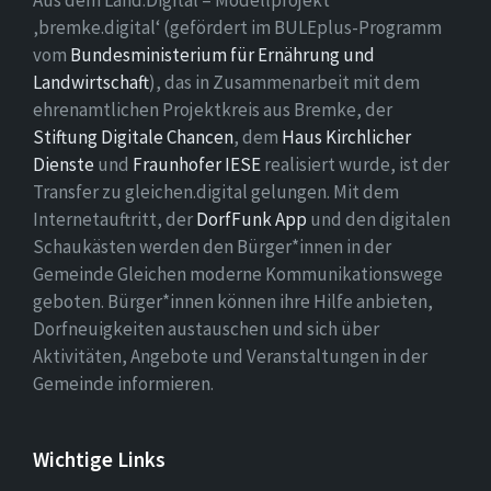
Aus dem Land.Digital – Modellprojekt
‚bremke.digital‘ (gefördert im BULEplus-Programm
vom
Bundesministerium für Ernährung und
Landwirtschaft
), das in Zusammenarbeit mit dem
ehrenamtlichen Projektkreis aus Bremke, der
Stiftung Digitale Chancen
, dem
Haus Kirchlicher
Dienste
und
Fraunhofer IESE
realisiert wurde, ist der
Transfer zu gleichen.digital gelungen. Mit dem
Internetauftritt, der
DorfFunk App
und den digitalen
Schaukästen werden den Bürger*innen in der
Gemeinde Gleichen moderne Kommunikationswege
geboten. Bürger*innen können ihre Hilfe anbieten,
Dorfneuigkeiten austauschen und sich über
Aktivitäten, Angebote und Veranstaltungen in der
Gemeinde informieren.
Wichtige Links