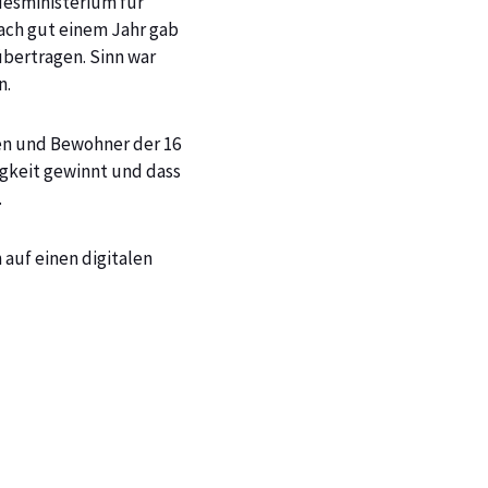
desministerium für
nach gut einem Jahr gab
übertragen. Sinn war
n.
nnen und Bewohner der 16
gkeit gewinnt und dass
.
 auf einen digitalen