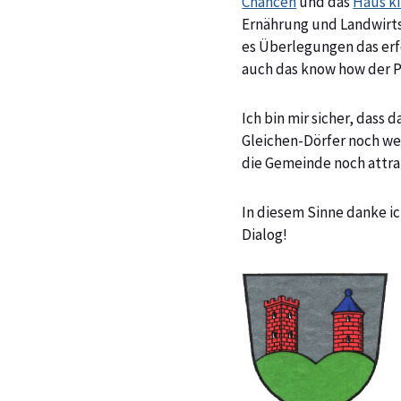
Chancen
und das
Haus ki
Ernährung und Landwirtsc
es Überlegungen das erf
auch das know how der P
Ich bin mir sicher, dass
Gleichen-Dörfer noch we
die Gemeinde noch attrak
In diesem Sinne danke ic
Dialog!