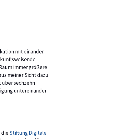
ikation mit einander.
ukunftsweisende
n Raum immer größere
 aus meiner Sicht dazu
t über sechzehn
ndigung untereinander
n die
Stiftung Digitale