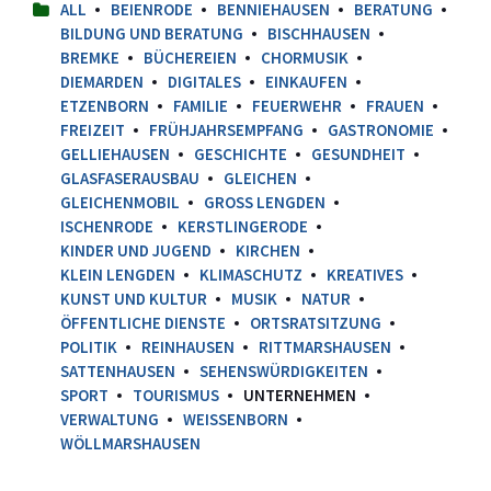
ALL
BEIENRODE
BENNIEHAUSEN
BERATUNG
BILDUNG UND BERATUNG
BISCHHAUSEN
BREMKE
BÜCHEREIEN
CHORMUSIK
DIEMARDEN
DIGITALES
EINKAUFEN
ETZENBORN
FAMILIE
FEUERWEHR
FRAUEN
FREIZEIT
FRÜHJAHRSEMPFANG
GASTRONOMIE
GELLIEHAUSEN
GESCHICHTE
GESUNDHEIT
GLASFASERAUSBAU
GLEICHEN
GLEICHENMOBIL
GROSS LENGDEN
ISCHENRODE
KERSTLINGERODE
KINDER UND JUGEND
KIRCHEN
KLEIN LENGDEN
KLIMASCHUTZ
KREATIVES
KUNST UND KULTUR
MUSIK
NATUR
ÖFFENTLICHE DIENSTE
ORTSRATSITZUNG
POLITIK
REINHAUSEN
RITTMARSHAUSEN
SATTENHAUSEN
SEHENSWÜRDIGKEITEN
SPORT
TOURISMUS
UNTERNEHMEN
VERWALTUNG
WEISSENBORN
WÖLLMARSHAUSEN