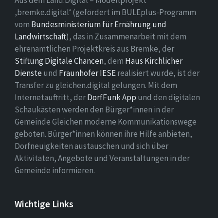
Aus dem Land.Digital – Modellprojekt
‚bremke.digital‘ (gefördert im BULEplus-Programm
vom
Bundesministerium für Ernährung und
Landwirtschaft
), das in Zusammenarbeit mit dem
ehrenamtlichen Projektkreis aus Bremke, der
Stiftung Digitale Chancen
, dem
Haus Kirchlicher
Dienste
und
Fraunhofer IESE
realisiert wurde, ist der
Transfer zu gleichen.digital gelungen. Mit dem
Internetauftritt, der
DorfFunk App
und den digitalen
Schaukästen werden den Bürger*innen in der
Gemeinde Gleichen moderne Kommunikationswege
geboten. Bürger*innen können ihre Hilfe anbieten,
Dorfneuigkeiten austauschen und sich über
Aktivitäten, Angebote und Veranstaltungen in der
Gemeinde informieren.
Wichtige Links