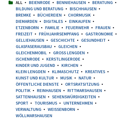
ALL
BEIENRODE
BENNIEHAUSEN
BERATUNG
BILDUNG UND BERATUNG
BISCHHAUSEN
BREMKE
BÜCHEREIEN
CHORMUSIK
DIEMARDEN
DIGITALES
EINKAUFEN
ETZENBORN
FAMILIE
FEUERWEHR
FRAUEN
FREIZEIT
FRÜHJAHRSEMPFANG
GASTRONOMIE
GELLIEHAUSEN
GESCHICHTE
GESUNDHEIT
GLASFASERAUSBAU
GLEICHEN
GLEICHENMOBIL
GROSS LENGDEN
ISCHENRODE
KERSTLINGERODE
KINDER UND JUGEND
KIRCHEN
KLEIN LENGDEN
KLIMASCHUTZ
KREATIVES
KUNST UND KULTUR
MUSIK
NATUR
ÖFFENTLICHE DIENSTE
ORTSRATSITZUNG
POLITIK
REINHAUSEN
RITTMARSHAUSEN
SATTENHAUSEN
SEHENSWÜRDIGKEITEN
SPORT
TOURISMUS
UNTERNEHMEN
VERWALTUNG
WEISSENBORN
WÖLLMARSHAUSEN