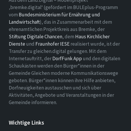
Aus dem Land.Digital – Modellprojekt
‚bremke.digital‘ (gefördert im BULEplus-Programm
vom
Bundesministerium für Ernährung und
Landwirtschaft
), das in Zusammenarbeit mit dem
ehrenamtlichen Projektkreis aus Bremke, der
Stiftung Digitale Chancen
, dem
Haus Kirchlicher
Dienste
und
Fraunhofer IESE
realisiert wurde, ist der
Transfer zu gleichen.digital gelungen. Mit dem
Internetauftritt, der
DorfFunk App
und den digitalen
Schaukästen werden den Bürger*innen in der
Gemeinde Gleichen moderne Kommunikationswege
geboten. Bürger*innen können ihre Hilfe anbieten,
Dorfneuigkeiten austauschen und sich über
Aktivitäten, Angebote und Veranstaltungen in der
Gemeinde informieren.
Wichtige Links