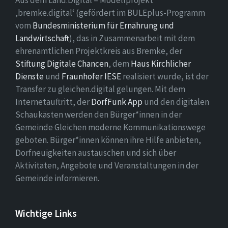
Aus dem Land.Digital – Modellprojekt
‚bremke.digital‘ (gefördert im BULEplus-Programm
vom
Bundesministerium für Ernährung und
Landwirtschaft
), das in Zusammenarbeit mit dem
ehrenamtlichen Projektkreis aus Bremke, der
Stiftung Digitale Chancen
, dem
Haus Kirchlicher
Dienste
und
Fraunhofer IESE
realisiert wurde, ist der
Transfer zu gleichen.digital gelungen. Mit dem
Internetauftritt, der
DorfFunk App
und den digitalen
Schaukästen werden den Bürger*innen in der
Gemeinde Gleichen moderne Kommunikationswege
geboten. Bürger*innen können ihre Hilfe anbieten,
Dorfneuigkeiten austauschen und sich über
Aktivitäten, Angebote und Veranstaltungen in der
Gemeinde informieren.
Wichtige Links