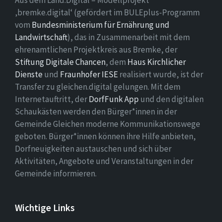
Aus dem Land.Digital – Modellprojekt
‚bremke.digital‘ (gefördert im BULEplus-Programm
vom
Bundesministerium für Ernährung und
Landwirtschaft
), das in Zusammenarbeit mit dem
ehrenamtlichen Projektkreis aus Bremke, der
Stiftung Digitale Chancen
, dem
Haus Kirchlicher
Dienste
und
Fraunhofer IESE
realisiert wurde, ist der
Transfer zu gleichen.digital gelungen. Mit dem
Internetauftritt, der
DorfFunk App
und den digitalen
Schaukästen werden den Bürger*innen in der
Gemeinde Gleichen moderne Kommunikationswege
geboten. Bürger*innen können ihre Hilfe anbieten,
Dorfneuigkeiten austauschen und sich über
Aktivitäten, Angebote und Veranstaltungen in der
Gemeinde informieren.
Wichtige Links