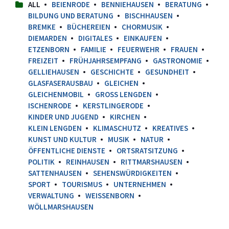
ALL
BEIENRODE
BENNIEHAUSEN
BERATUNG
BILDUNG UND BERATUNG
BISCHHAUSEN
BREMKE
BÜCHEREIEN
CHORMUSIK
DIEMARDEN
DIGITALES
EINKAUFEN
ETZENBORN
FAMILIE
FEUERWEHR
FRAUEN
FREIZEIT
FRÜHJAHRSEMPFANG
GASTRONOMIE
GELLIEHAUSEN
GESCHICHTE
GESUNDHEIT
GLASFASERAUSBAU
GLEICHEN
GLEICHENMOBIL
GROSS LENGDEN
ISCHENRODE
KERSTLINGERODE
KINDER UND JUGEND
KIRCHEN
KLEIN LENGDEN
KLIMASCHUTZ
KREATIVES
KUNST UND KULTUR
MUSIK
NATUR
ÖFFENTLICHE DIENSTE
ORTSRATSITZUNG
POLITIK
REINHAUSEN
RITTMARSHAUSEN
SATTENHAUSEN
SEHENSWÜRDIGKEITEN
SPORT
TOURISMUS
UNTERNEHMEN
VERWALTUNG
WEISSENBORN
WÖLLMARSHAUSEN