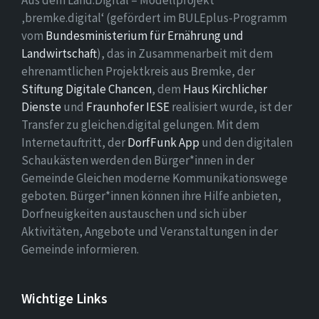
Aus dem Land.Digital – Modellprojekt
‚bremke.digital‘ (gefördert im BULEplus-Programm
vom
Bundesministerium für Ernährung und
Landwirtschaft
), das in Zusammenarbeit mit dem
ehrenamtlichen Projektkreis aus Bremke, der
Stiftung Digitale Chancen
, dem
Haus Kirchlicher
Dienste
und
Fraunhofer IESE
realisiert wurde, ist der
Transfer zu gleichen.digital gelungen. Mit dem
Internetauftritt, der
DorfFunk App
und den digitalen
Schaukästen werden den Bürger*innen in der
Gemeinde Gleichen moderne Kommunikationswege
geboten. Bürger*innen können ihre Hilfe anbieten,
Dorfneuigkeiten austauschen und sich über
Aktivitäten, Angebote und Veranstaltungen in der
Gemeinde informieren.
Wichtige Links