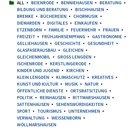
ALL
BEIENRODE
BENNIEHAUSEN
BERATUNG
BILDUNG UND BERATUNG
BISCHHAUSEN
BREMKE
BÜCHEREIEN
CHORMUSIK
DIEMARDEN
DIGITALES
EINKAUFEN
ETZENBORN
FAMILIE
FEUERWEHR
FRAUEN
FREIZEIT
FRÜHJAHRSEMPFANG
GASTRONOMIE
GELLIEHAUSEN
GESCHICHTE
GESUNDHEIT
GLASFASERAUSBAU
GLEICHEN
GLEICHENMOBIL
GROSS LENGDEN
ISCHENRODE
KERSTLINGERODE
KINDER UND JUGEND
KIRCHEN
KLEIN LENGDEN
KLIMASCHUTZ
KREATIVES
KUNST UND KULTUR
MUSIK
NATUR
ÖFFENTLICHE DIENSTE
ORTSRATSITZUNG
POLITIK
REINHAUSEN
RITTMARSHAUSEN
SATTENHAUSEN
SEHENSWÜRDIGKEITEN
SPORT
TOURISMUS
UNTERNEHMEN
VERWALTUNG
WEISSENBORN
WÖLLMARSHAUSEN