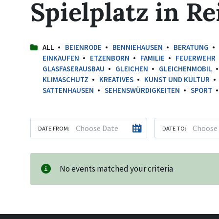
Spielplatz in R
ALL
BEIENRODE
BENNIEHAUSEN
BERATUNG
EINKAUFEN
ETZENBORN
FAMILIE
FEUERWEHR
GLASFASERAUSBAU
GLEICHEN
GLEICHENMOBIL
KLIMASCHUTZ
KREATIVES
KUNST UND KULTUR
SATTENHAUSEN
SEHENSWÜRDIGKEITEN
SPORT
DATE FROM:
DATE TO:
No events matched your criteria