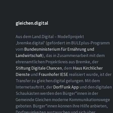
gleichen.digital
Aus dem Land.Digital – Modellprojekt
‚bremke.digital‘ (gefördert im BULEplus-Programm
vom
Bundesministerium für Ernährung und
Landwirtschaft
), das in Zusammenarbeit mit dem
ehrenamtlichen Projektkreis aus Bremke, der
Stiftung Digitale Chancen
, dem
Haus Kirchlicher
Dienste
und
Fraunhofer IESE
realisiert wurde, ist der
Transfer zu gleichen.digital gelungen. Mit dem
Internetauftritt, der
DorfFunk App
und den digitalen
Schaukästen werden den Bürger*innen in der
Gemeinde Gleichen moderne Kommunikationswege
geboten. Bürger*innen können ihre Hilfe anbieten,
Dorfneuigkeiten austauschen und sich über