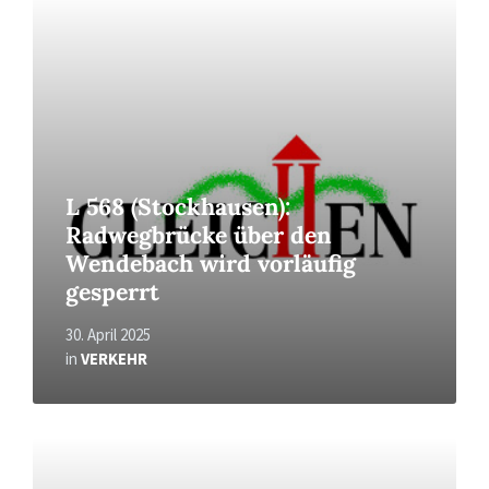
More
L 568 (Stockhausen):
Radwegbrücke über den
Wendebach wird vorläufig
gesperrt
30. April 2025
in
VERKEHR
Read
More