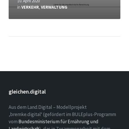
10. April 2020
in
VERKEHR
,
VERWALTUNG
gleichen.digital
Aus dem Land.Digital – Modellprojekt
‚bremke.digital‘ (gefördert im BULEplus-Programm
vom
Bundesministerium für Ernährung und
Landwirtschaft
), das in Zusammenarbeit mit dem