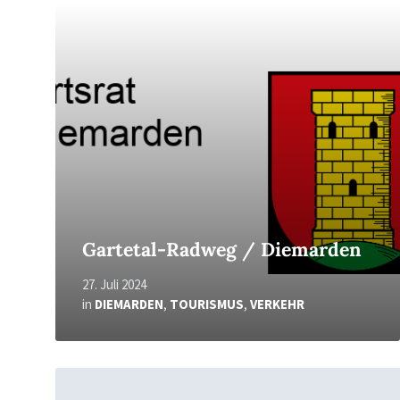
Read
More
Gartetal-Radweg / Diemarden
27. Juli 2024
in
DIEMARDEN
,
TOURISMUS
,
VERKEHR
Read
More