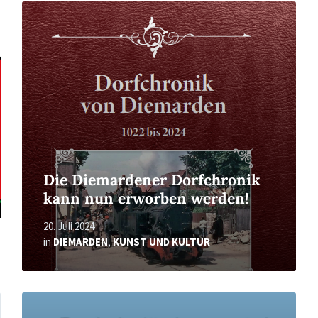
Read
More
Die Diemardener Dorfchronik
kann nun erworben werden!
20. Juli 2024
in
DIEMARDEN
,
KUNST UND KULTUR
Read
More