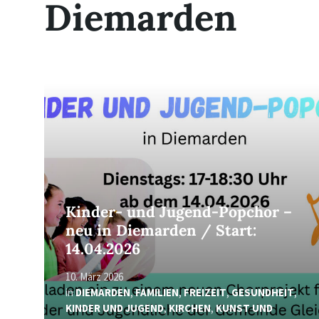
Diemarden
Read
More
Kinder- und Jugend-Popchor –
neu in Diemarden / Start:
14.04.2026
10. März 2026
in
DIEMARDEN
,
FAMILIEN
,
FREIZEIT
,
GESUNDHEIT
,
KINDER UND JUGEND
,
KIRCHEN
,
KUNST UND