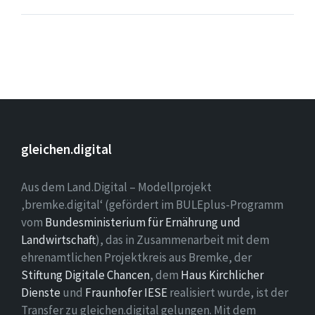
gleichen.digital
Aus dem Land.Digital – Modellprojekt
‚bremke.digital‘ (gefördert im BULEplus-Programm
vom
Bundesministerium für Ernährung und
Landwirtschaft
), das in Zusammenarbeit mit dem
ehrenamtlichen Projektkreis aus Bremke, der
Stiftung Digitale Chancen
, dem
Haus Kirchlicher
Dienste
und
Fraunhofer IESE
realisiert wurde, ist der
Transfer zu gleichen.digital gelungen. Mit dem