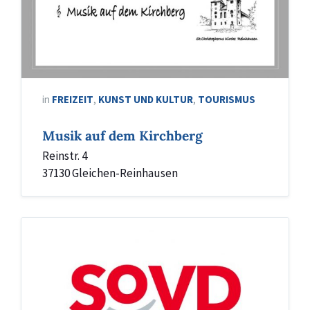
Kirchberg
Reinhausen
Logo
in
FREIZEIT
,
KUNST UND KULTUR
,
TOURISMUS
Musik auf dem Kirchberg
Reinstr. 4
37130 Gleichen-Reinhausen