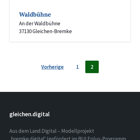
Waldbühne
An der Waldbühne
37130 Gleichen-Bremke
Seitennummerierung
Vorherige
1
2
der
Beiträge
gleichen.digital
Aus dem Land.Digital – Modellprojekt
‚bremke.digital‘ (gefördert im BULEplus-Programm