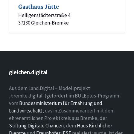
Gasthaus Jütte
Heiligenstädterstraße 4
37130 Gleichen-Bremke
gleichen.digital
Aus dem Land.Digital – Modellprojekt
‚bremke.digital‘ (gefördert im BULEplus-Programm
vom
Bundesministerium für Ernährung und
Landwirtschaft
), das in Zusammenarbeit mit dem
ehrenamtlichen Projektkreis aus Bremke, der
Stiftung Digitale Chancen
, dem
Haus Kirchlicher
Dienste
und
Fraunhofer IESE
realisiert wurde, ist der