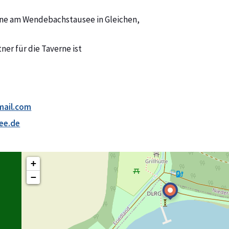
rne am Wendebachstausee in Gleichen,
er für die Taverne ist
mail.com
ee.de
+
−
1