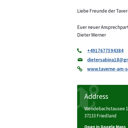
Liebe Freunde der Tave
Euer neuer Ansprechpartn
Dieter Werner
+4917677594384
dietersabina18@g
www.taverne-am-s
Address
Wendebachstausee 
37133 Friedland
Open in Google Maps