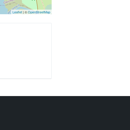
Leaflet
| ©
OpenStreetMap