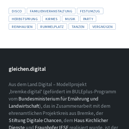
Tags
DISCO
FAMILIENVERANSTALTUNG
FESTUMZUG
HERBSTSPRUNG
KIRMES
MUSIK
PARTY
REINHAUSEN
RUMMELPLATZ
TANZEN
VERGNÜGEN
gleichen.digital
Aus dem Land.Digital – Modellprojekt
‚bremke.digital‘ (gefördert im BULEplus-Programm
vom
Bundesministerium für Ernährung und
Landwirtschaft
), das in Zusammenarbeit mit dem
ehrenamtlichen Projektkreis aus Bremke, der
Stiftung Digitale Chancen
, dem
Haus Kirchlicher
Dienste
und
Fraunhofer IESE
realisiert wurde, ist der