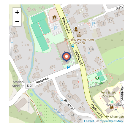
+
−
Leaflet
| ©
OpenStreetMap