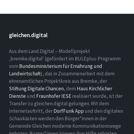
gleichen.digital
Aus dem Land.Digital – Modellprojekt
‚bremke.digital‘ (gefördert im BULEplus-Programm
vom
Bundesministerium für Ernährung und
Landwirtschaft
), das in Zusammenarbeit mit dem
ehrenamtlichen Projektkreis aus Bremke, der
Stiftung Digitale Chancen
, dem
Haus Kirchlicher
Dienste
und
Fraunhofer IESE
realisiert wurde, ist der
Transfer zu gleichen.digital gelungen. Mit dem
Internetauftritt, der
DorfFunk App
und den digitalen
Schaukästen werden den Bürger*innen in der
Gemeinde Gleichen moderne Kommunikationswege
geboten. Bürger*innen können ihre Hilfe anbieten,