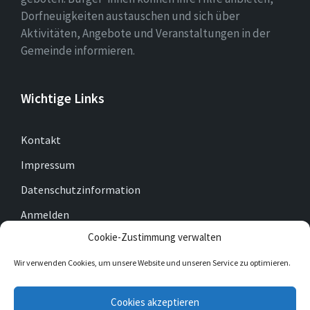
Dorfneuigkeiten austauschen und sich über
Aktivitäten, Angebote und Veranstaltungen in der
Gemeinde informieren.
Wichtige Links
Kontakt
Impressum
Datenschutzinformation
Anmelden
Cookie-Zustimmung verwalten
Cookie-Richtlinie (EU)
Wir verwenden Cookies, um unsere Website und unseren Service zu optimieren.
E-
Facebook
Twitter
Cookies akzeptieren