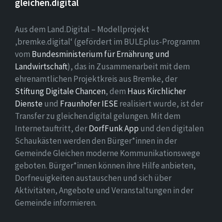
gleichen.digital
Aus dem Land.Digital – Modellprojekt
‚bremke.digital‘ (gefördert im BULEplus-Programm
vom
Bundesministerium für Ernährung und
Landwirtschaft
), das in Zusammenarbeit mit dem
ehrenamtlichen Projektkreis aus Bremke, der
Stiftung Digitale Chancen
, dem
Haus Kirchlicher
Dienste
und
Fraunhofer IESE
realisiert wurde, ist der
Transfer zu gleichen.digital gelungen. Mit dem
Internetauftritt, der
DorfFunk App
und den digitalen
Schaukästen werden den Bürger*innen in der
Gemeinde Gleichen moderne Kommunikationswege
geboten. Bürger*innen können ihre Hilfe anbieten,
Dorfneuigkeiten austauschen und sich über
Aktivitäten, Angebote und Veranstaltungen in der
Gemeinde informieren.