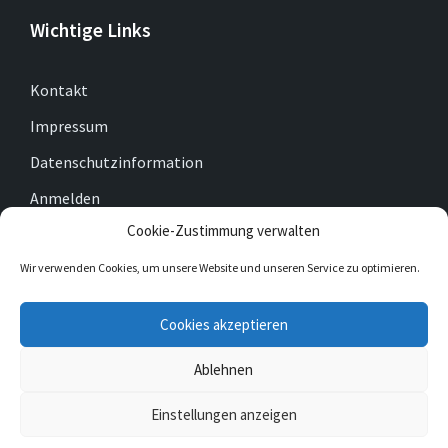
Wichtige Links
Kontakt
Impressum
Datenschutzinformation
Anmelden
Cookie-Zustimmung verwalten
Cookie-Richtlinie (EU)
Wir verwenden Cookies, um unsere Website und unseren Service zu optimieren.
E-
Facebook
Twitter
Cookies akzeptieren
Mail
Ablehnen
© 2026 Gemeinde Gleichen
Einstellungen anzeigen