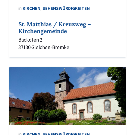
in
KIRCHEN
,
SEHENSWÜRDIGKEITEN
St. Matthias / Kreuzweg –
Kirchengemeinde
Backofen 2
37130 Gleichen-Bremke
Diemarden
Kirche
in
KIRCHEN
,
SEHENSWÜRDIGKEITEN