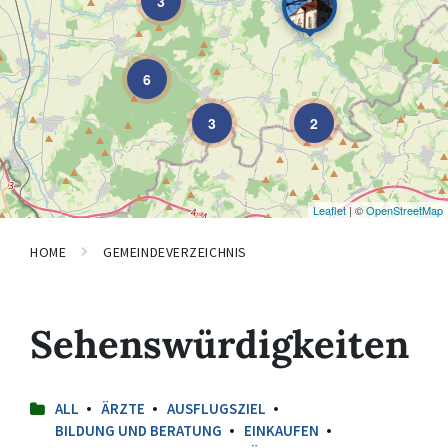
3
6
3
2
Leaflet
| ©
OpenStreetMap
HOME
GEMEINDEVERZEICHNIS
Sehenswürdigkeiten
ALL
ÄRZTE
AUSFLUGSZIEL
BILDUNG UND BERATUNG
EINKAUFEN