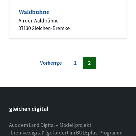
Waldbühne
An der Waldbühne
37130 Gleichen-Bremke
Seitennummerierung
Vorherige
1
2
der
Beiträge
gleichen.digital
Aus dem Land.Digital – Modellprojekt
‚bremke.digital‘ (gefördert im BULEplus-Programm