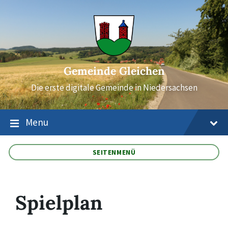
Skip
Skip
Skip
to
to
to
content
main
footer
navigation
Gemeinde Gleichen
Die erste digitale Gemeinde in Niedersachsen
Menu
SEITENMENÜ
Spielplan