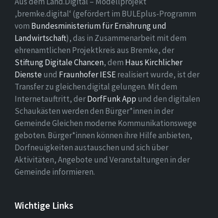
Aus dem Land.Digital – Modellprojekt
‚bremke.digital‘ (gefördert im BULEplus-Programm
vom
Bundesministerium für Ernährung und
Landwirtschaft
), das in Zusammenarbeit mit dem
ehrenamtlichen Projektkreis aus Bremke, der
Stiftung Digitale Chancen
, dem
Haus Kirchlicher
Dienste
und
Fraunhofer IESE
realisiert wurde, ist der
Transfer zu gleichen.digital gelungen. Mit dem
Internetauftritt, der
DorfFunk App
und den digitalen
Schaukästen werden den Bürger*innen in der
Gemeinde Gleichen moderne Kommunikationswege
geboten. Bürger*innen können ihre Hilfe anbieten,
Dorfneuigkeiten austauschen und sich über
Aktivitäten, Angebote und Veranstaltungen in der
Gemeinde informieren.
Wichtige Links