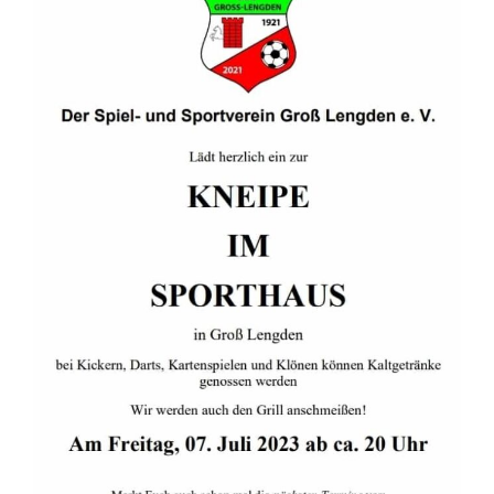
Leaflet
| ©
OpenStreetMap