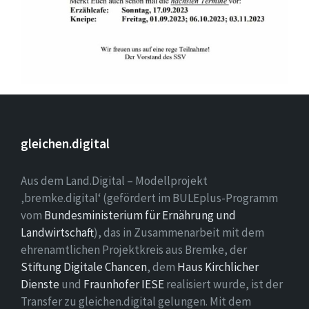
gleichen.digital
Aus dem Land.Digital – Modellprojekt
‚bremke.digital‘ (gefördert im BULEplus-Programm
vom
Bundesministerium für Ernährung und
Landwirtschaft
), das in Zusammenarbeit mit dem
ehrenamtlichen Projektkreis aus Bremke, der
Stiftung Digitale Chancen
, dem
Haus Kirchlicher
Dienste
und
Fraunhofer IESE
realisiert wurde, ist der
Transfer zu gleichen.digital gelungen. Mit dem