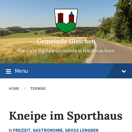
Skip
Skip
Skip
to
to
to
content
main
footer
navigation
Gemeinde Gleichen
Die erste digitale Gemeinde in Niedersachsen
Menu
HOME
TERMINE
Kneipe im Sporthaus
in
FREIZEIT
,
GASTRONOMIE
,
GROSS LENGDEN