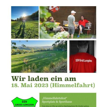
Leaflet
| ©
OpenStreetMap