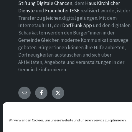
Stiftung Digitale Chancen
, dem
Haus Kirchlicher
Dienste
und
Fraunhofer IESE
realisiert wurde, ist der
Transfer zu gleichen.digital gelungen. Mit dem
Internetauftritt, der
DorfFunk App
und den digitalen
Schaukästen werden den Bürger*innen in der
Gemeinde Gleichen moderne Kommunikationswege
geboten. Bürger*innen können ihre Hilfe anbieten,
Dorfneuigkeiten austauschen und sich über
Aktivitäten, Angebote und Veranstaltungen in der
Gemeinde informieren.
E-
Facebook
Twitter
Mail
© 2026 Gemeinde Gleichen
Wir verwenden Cookies, um unsere Website und unseren Service zu optimieren.