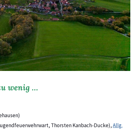
 zu wenig …
ehausen)
Jugendfeuerwehrwart, Thorsten Kanbach-Ducke),
Allg.