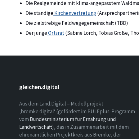
Die Realgemeinde mit klima-angepasstem Waldma
Die ständige
Kirchenvertretung
(Ansprechpartneri
Die zielstrebige Feldwegegemeinschaft (TBD)
Der junge
Ortsrat
(Sabine Lorch, Tobias Große, Tho
gleichen.digital
Aus dem Land.Digital – Modellprojekt
‚bremke.digital‘ (gefördert im BULEplus-Programm
vom
Bundesministerium für Ernährung und
Landwirtschaft
), das in Zusammenarbeit mit dem
ehrenamtlichen Projektkreis aus Bremke, der