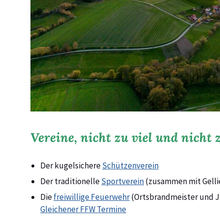
Vereine, nicht zu viel und nicht
Der kugelsichere
Schützenverein
Der traditionelle
Sportverein
(zusammen mit Gelli
Die
freiwillige Feuerwehr
(Ortsbrandmeister und 
Gleichener FFW Termine