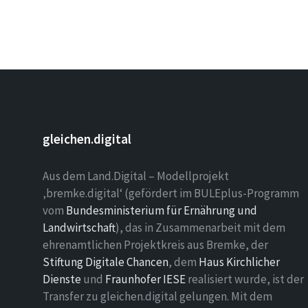
gleichen.digital
Aus dem Land.Digital – Modellprojekt
‚bremke.digital‘ (gefördert im BULEplus-Programm
vom
Bundesministerium für Ernährung und
Landwirtschaft
), das in Zusammenarbeit mit dem
ehrenamtlichen Projektkreis aus Bremke, der
Stiftung Digitale Chancen
, dem
Haus Kirchlicher
Dienste
und
Fraunhofer IESE
realisiert wurde, ist der
Transfer zu gleichen.digital gelungen. Mit dem