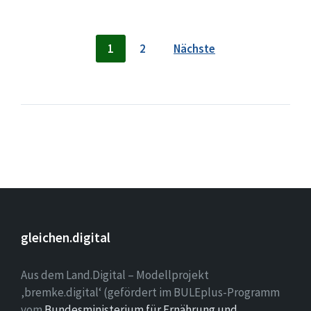
Seitennummerierung
1
2
Nächste
der
Beiträge
gleichen.digital
Aus dem Land.Digital – Modellprojekt
‚bremke.digital‘ (gefördert im BULEplus-Programm
vom
Bundesministerium für Ernährung und