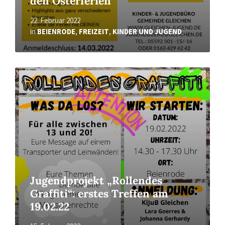
den Osterferien
22. Februar 2022
in
BEIENRODE
,
FREIZEIT
,
KINDER UND JUGEND
Read
More
Jugendprojekt „Rollendes
Graffiti“: erstes Treffen am
19.02.22