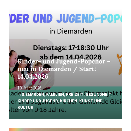
Read
More
Kinder- und Jugend-Popchor –
neu in Diemarden / Start:
14.04.2026
10. März 2026
in
DIEMARDEN
,
FAMILIEN
,
FREIZEIT
,
GESUNDHEIT
,
KINDER UND JUGEND
,
KIRCHEN
,
KUNST UND
KULTUR
Read