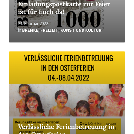
Einladungspostkarte zur Feier
ist für Euch da!
24. Februar 2022
in
BREMKE
,
FREIZEIT
,
KUNST UND KULTUR
Read
More
Verlässliche Ferienbetreuung in