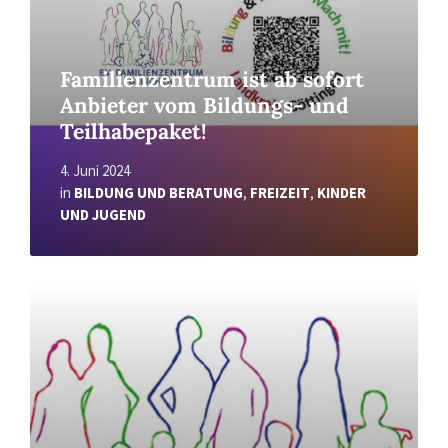
Familienzentrum ist ab sofort
Anbieter vom Bildungs- und
Teilhabepaket!
4. Juni 2024
in
BILDUNG UND BERATUNG
,
FREIZEIT
,
KINDER
UND JUGEND
Read
More