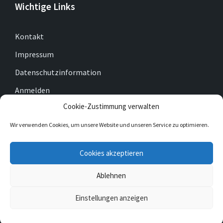
Wichtige Links
Kontakt
Impressum
Datenschutzinformation
Anmelden
Cookie-Zustimmung verwalten
Cookie-Richtlinie (EU)
Wir verwenden Cookies, um unsere Website und unseren Service zu optimieren.
E-
Facebook
Twitter
Cookies akzeptieren
Mail
Ablehnen
© 2026 Gemeinde Gleichen
Einstellungen anzeigen