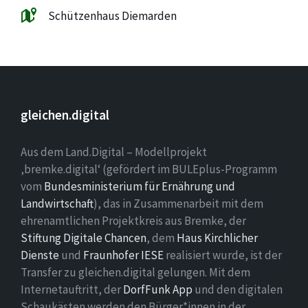
Schützenhaus Diemarden
gleichen.digital
Aus dem Land.Digital – Modellprojekt
‚bremke.digital‘ (gefördert im BULEplus-Programm
vom
Bundesministerium für Ernährung und
Landwirtschaft
), das in Zusammenarbeit mit dem
ehrenamtlichen Projektkreis aus Bremke, der
Stiftung Digitale Chancen
, dem
Haus Kirchlicher
Dienste
und
Fraunhofer IESE
realisiert wurde, ist der
Transfer zu gleichen.digital gelungen. Mit dem
Internetauftritt, der
DorfFunk App
und den digitalen
Schaukästen werden den Bürger*innen in der