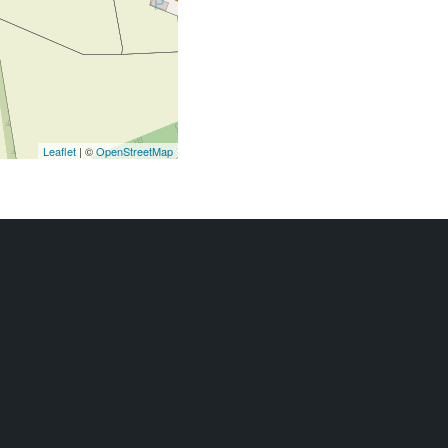
Leaflet
| ©
OpenStreetMap