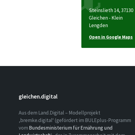
Steinslieth 14, 37130
Gleichen - Klein
Lengden
Open in Google Maps
gleichen.digital
Aus dem Land.Digital – Modellprojekt
‚bremke.digital‘ (gefördert im BULEplus-Programm
vom
Bundesministerium für Ernährung und