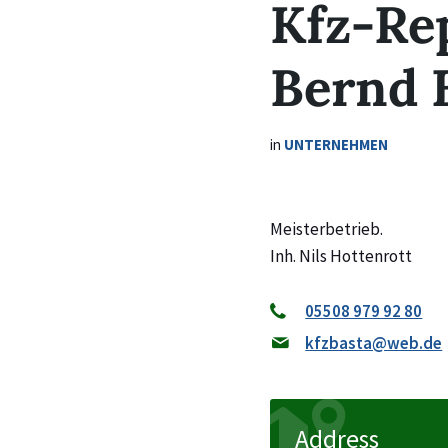
Kfz-Re
Bernd 
in
UNTERNEHMEN
Meisterbetrieb.
Inh. Nils Hottenrott
05508 979 92 80
kfzbasta@web.de
Address