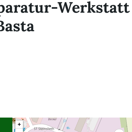
paratur-Werkstatt
Basta
+