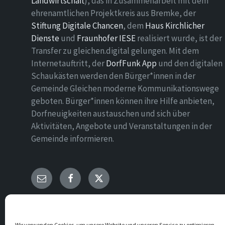
Landwirtschaft
), das in Zusammenarbeit mit dem
ehrenamtlichen Projektkreis aus Bremke, der
Stiftung Digitale Chancen
, dem
Haus Kirchlicher
Dienste
und
Fraunhofer IESE
realisiert wurde, ist der
Transfer zu gleichen.digital gelungen. Mit dem
Internetauftritt, der
DorfFunk App
und den digitalen
Schaukästen werden den Bürger*innen in der
Gemeinde Gleichen moderne Kommunikationswege
geboten. Bürger*innen können ihre Hilfe anbieten,
Dorfneuigkeiten austauschen und sich über
Aktivitäten, Angebote und Veranstaltungen in der
Gemeinde informieren.
E-
Facebook
Twitter
Mail
© 2026 Gemeinde Gleichen
Wir verwenden Cookies, um unsere Website und unseren Service zu optimieren.