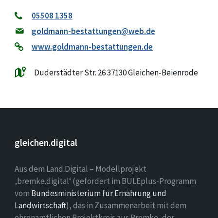
05508 1358
goldmann-bestattungen@web.de
www.goldmann-bestattungen.de
Duderstädter Str. 26 37130 Gleichen-Beienrode
gleichen.digital
Aus dem Land.Digital – Modellprojekt
‚bremke.digital‘ (gefördert im BULEplus-Programm
vom
Bundesministerium für Ernährung und
Landwirtschaft
), das in Zusammenarbeit mit dem
ehrenamtlichen Projektkreis aus Bremke, der