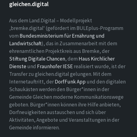
gleichen.digital
Aus dem Land.Digital – Modellprojekt
‚bremke.digital‘ (gefördert im BULEplus-Programm
vom
Bundesministerium für Ernährung und
Landwirtschaft
), das in Zusammenarbeit mit dem
ehrenamtlichen Projektkreis aus Bremke, der
Stiftung Digitale Chancen
, dem
Haus Kirchlicher
Dienste
und
Fraunhofer IESE
realisiert wurde, ist der
Transfer zu gleichen.digital gelungen. Mit dem
Internetauftritt, der
DorfFunk App
und den digitalen
Schaukästen werden den Bürger*innen in der
Gemeinde Gleichen moderne Kommunikationswege
geboten. Bürger*innen können ihre Hilfe anbieten,
Dorfneuigkeiten austauschen und sich über
Aktivitäten, Angebote und Veranstaltungen in der
Gemeinde informieren.