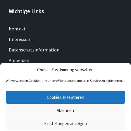
Wichtige Links
Kontakt
Impressum
Datenschutzinformation
Anmelden
Cookie-Zustimmung verwalten
Cookie-Richtlinie (EU)
Wir verwenden Cookies, um unsere Website und unseren Service zu optimieren.
E-
Facebook
Twitter
Cookies akzeptieren
Mail
Ablehnen
© 2026 Gemeinde Gleichen
Einstellungen anzeigen