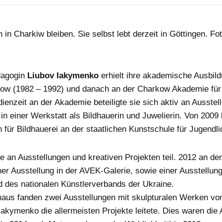
 in Charkiw bleiben. Sie selbst lebt derzeit in Göttingen. F
dagogin
Liubov Iakymenko
erhielt ihre akademische Ausbild
ow (1982 – 1992) und danach an der Charkow Akademie für
dienzeit
an der Akademie
beteiligte sie sich aktiv an Ausste
 in einer Werkstatt als Bildhauerin und Juwelierin. Von 2009
 für Bildhauerei an der
staatlichen Kunstschule für Jugendl
 an Ausstellungen und kreativen Projekten teil. 2012
an d
einer Ausstellung in der AVEK-Galerie, sowie einer Ausstellun
ed des nationalen
Künstlerverbands der Ukraine
.
haus
fanden zwei Ausstellungen mit skulpturalen Werken vo
 Iakymenko
die
allermeisten
Projekte leitete.
Dies waren die 