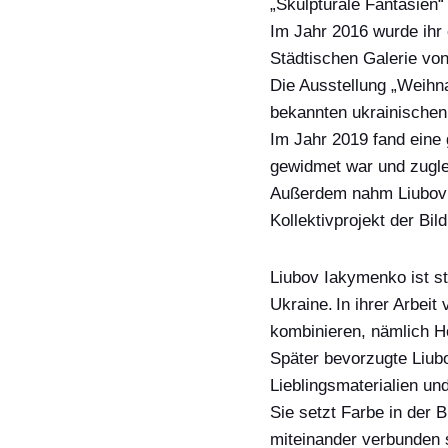
„Skulpturale Fantasien
Im Jahr 2016
wurde ihr
Städtischen Galerie vo
Die Ausstellung
„Weihn
bekannten ukrainischen
Im Jahr 2019 fand eine
gewidmet
war und zugle
Außerdem nahm Liubov
Kollektivprojekt der Bil
Liubov
I
akymenko ist s
Ukraine.
In
ihrer
Arbeit
kombinieren
, nämlich
Ho
Später
bevorzugte Liu
Lieblingsmaterialien un
Sie setzt
Farbe in der B
miteinander verbunden s