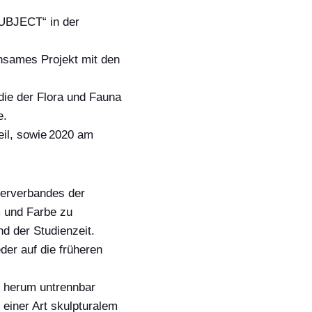
BJECT“ in der
nsames Projekt mit
den
, die der Flora und Fauna
e.
eil, sowie
2020 am
lerverbandes der
 und Farbe zu
end
der
Studienzeit.
eder
auf
die früheren
 herum untrennbar
einer Art skulpturalem