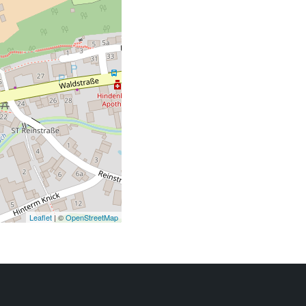
Leaflet
| ©
OpenStreetMap