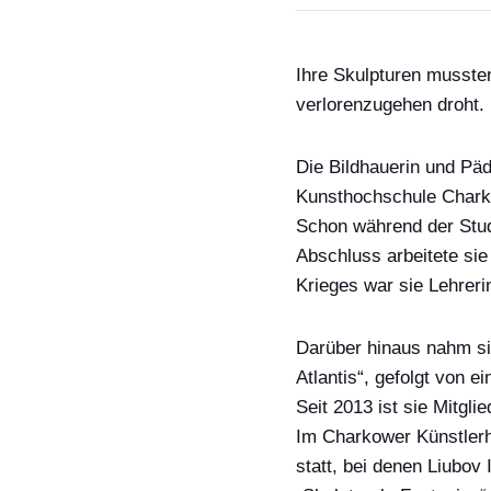
Ihre Skulpturen mussten
verlorenzugehen droht.
Die Bildhaue
rin und Pä
Kunsthochschule Chark
Schon während der Stu
Abschluss arbeitete sie
Krieges war sie
Lehrerin
Darüber hinaus nahm sie
Atlantis“, gefolgt von 
Seit 2013
ist sie
Mitgli
Im
Charkower Künstler
statt, bei denen
Liubov