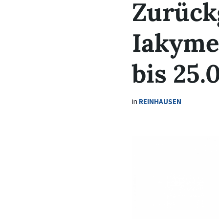
Zurück
Iakyme
bis 25.
in
REINHAUSEN