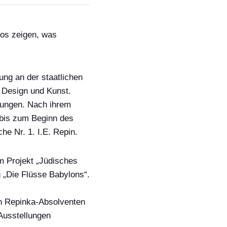
otos zeigen, was
ung an der staatlichen
 Design und Kunst.
llungen. Nach ihrem
 bis
zum Beginn des
iche
Nr. 1. I.E. Repin.
em
Projekt „
Jüdisches
g
„Die Flüsse Babylons“
.
n Repinka-Absolventen
Ausstellungen