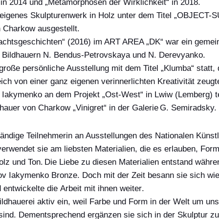
“
in 2014
und „Metamorphosen der Wirklichkeit“
in
2018.
 eigenes Skulpturenwerk in Holz unter dem Titel
„OBJECT-SU
n Charkow ausgestellt.
achtsgeschichten“
(2016)
im ART AREA „DK“
war ein
gemei
 Bildhauern
N. Bendus-Petrovskaya und N. Derevyanko.
 große persönliche Ausstellung
mit dem Titel
„
Klumba
“ statt
ich von einer ganz eigenen verinnerlichten Kreativität zeugt
 Iakymenko an dem
Projekt „
Ost-West
“ in
Lwiw (
Lemberg
)
t
dhauer von Charkow „Vinigret“ in der Galerie
G. Semiradsky.
tändige Teilnehmer
in
an Ausstellungen des Nationalen Künst
 verwendet
sie
am liebsten
Materialien
,
die
es erlauben, Form
lz und Ton.
Die Liebe zu diesen Materialien entstand währ
bov Iakymenko
Bronze. Doch mit der Zeit
besann sie sich wi
d
entwickelte die
Arbeit mit ihnen
weiter
.
ildhauerei
aktiv ein
,
weil
Farbe und Form in der Welt um uns
ind. Dementsprechend ergänzen sie sich in der Skulptur zu 