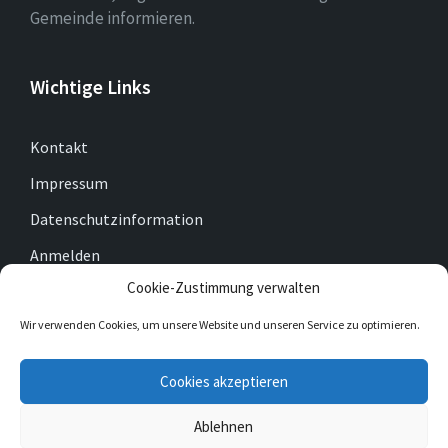
Gemeinde informieren.
Wichtige Links
Kontakt
Impressum
Datenschutzinformation
Anmelden
Cookie-Zustimmung verwalten
Cookie-Richtlinie (EU)
Wir verwenden Cookies, um unsere Website und unseren Service zu optimieren.
E-
Facebook
Twitter
Cookies akzeptieren
Mail
Ablehnen