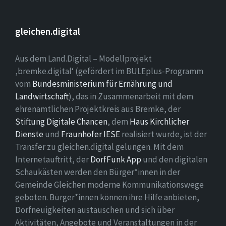
gleichen.digital
Aus dem Land.Digital – Modellprojekt
‚bremke.digital‘ (gefördert im BULEplus-Programm
vom
Bundesministerium für Ernährung und
Landwirtschaft
), das in Zusammenarbeit mit dem
ehrenamtlichen Projektkreis aus Bremke, der
Stiftung Digitale Chancen
, dem
Haus Kirchlicher
Dienste
und
Fraunhofer IESE
realisiert wurde, ist der
Transfer zu gleichen.digital gelungen. Mit dem
Internetauftritt, der
DorfFunk App
und den digitalen
Schaukästen werden den Bürger*innen in der
Gemeinde Gleichen moderne Kommunikationswege
geboten. Bürger*innen können ihre Hilfe anbieten,
Dorfneuigkeiten austauschen und sich über
Aktivitäten, Angebote und Veranstaltungen in der