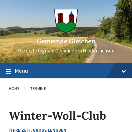
Skip
Skip
Skip
to
to
to
content
main
footer
navigation
Gemeinde Gleichen
Die erste digitale Gemeinde in Niedersachsen
Menu
HOME
TERMINE
Winter-Woll-Club
in
FREIZEIT
,
GROSS LENGDEN