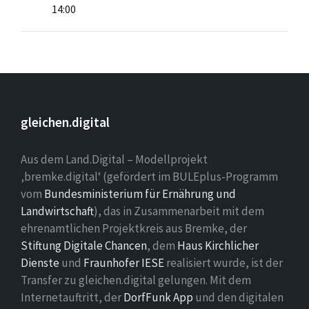
14:00
gleichen.digital
Aus dem Land.Digital – Modellprojekt
‚bremke.digital‘ (gefördert im BULEplus-Programm
vom
Bundesministerium für Ernährung und
Landwirtschaft
), das in Zusammenarbeit mit dem
ehrenamtlichen Projektkreis aus Bremke, der
Stiftung Digitale Chancen
, dem
Haus Kirchlicher
Dienste
und
Fraunhofer IESE
realisiert wurde, ist der
Transfer zu gleichen.digital gelungen. Mit dem
Internetauftritt, der
DorfFunk App
und den digitalen