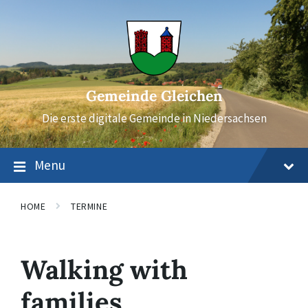
Skip
Skip
Skip
to
to
to
content
main
footer
navigation
Gemeinde Gleichen
Die erste digitale Gemeinde in Niedersachsen
Menu
HOME
TERMINE
Walking with
families