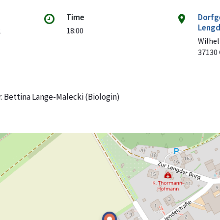
Time
Dorfg
Leng
2
18:00
Wilhel
37130 
r. Bettina Lange-Malecki (Biologin)