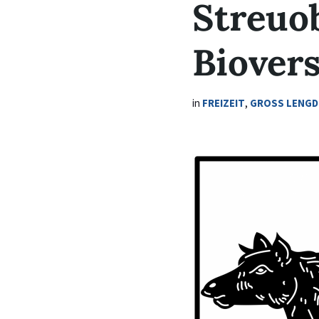
Streuob
Biovers
in
FREIZEIT
,
GROSS LENGDE