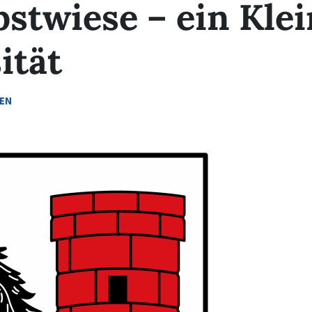
stwiese – ein Kle
ität
N