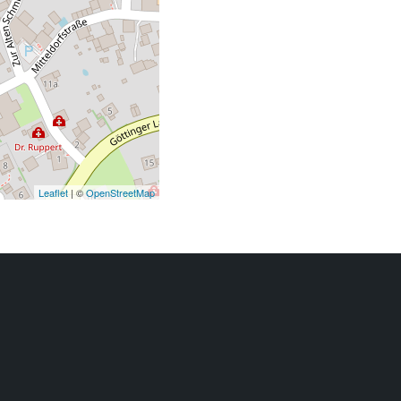
Leaflet
| ©
OpenStreetMap