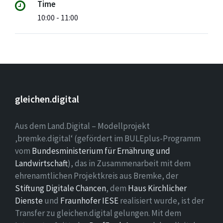
Time
10:00 - 11:00
gleichen.digital
Aus dem Land.Digital – Modellprojekt
‚bremke.digital‘ (gefördert im BULEplus-Programm
vom
Bundesministerium für Ernährung und
Landwirtschaft
), das in Zusammenarbeit mit dem
ehrenamtlichen Projektkreis aus Bremke, der
Stiftung Digitale Chancen
, dem
Haus Kirchlicher
Dienste
und
Fraunhofer IESE
realisiert wurde, ist der
Transfer zu gleichen.digital gelungen. Mit dem