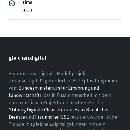
Time
10:00
gleichen.digital
Aus dem Land.Digital – Modellprojekt
‚bremke.digital‘ (gefördert im BULEplus-Programm
vom
Bundesministerium für Ernährung und
Landwirtschaft
), das in Zusammenarbeit mit dem
ehrenamtlichen Projektkreis aus Bremke, der
Stiftung Digitale Chancen
, dem
Haus Kirchlicher
Dienste
und
Fraunhofer IESE
realisiert wurde, ist der
Transfer zu gleichen.digital gelungen. Mit dem