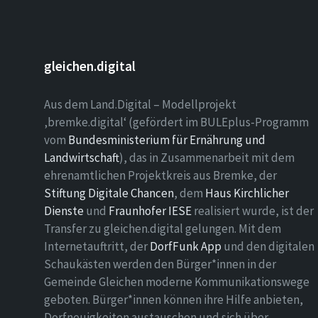
gleichen.digital
Aus dem Land.Digital – Modellprojekt
‚bremke.digital‘ (gefördert im BULEplus-Programm
vom
Bundesministerium für Ernährung und
Landwirtschaft
), das in Zusammenarbeit mit dem
ehrenamtlichen Projektkreis aus Bremke, der
Stiftung Digitale Chancen
, dem
Haus Kirchlicher
Dienste
und
Fraunhofer IESE
realisiert wurde, ist der
Transfer zu gleichen.digital gelungen. Mit dem
Internetauftritt, der
DorfFunk App
und den digitalen
Schaukästen werden den Bürger*innen in der
Gemeinde Gleichen moderne Kommunikationswege
geboten. Bürger*innen können ihre Hilfe anbieten,
Dorfneuigkeiten austauschen und sich über