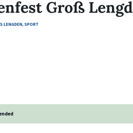
enfest Groß Leng
S LENGDEN
,
SPORT
 ended