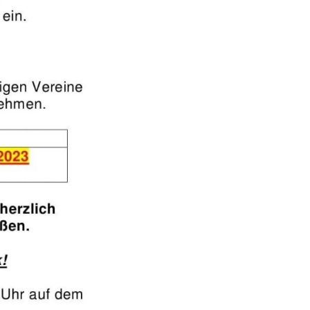
Leaflet
| ©
OpenStreetMap