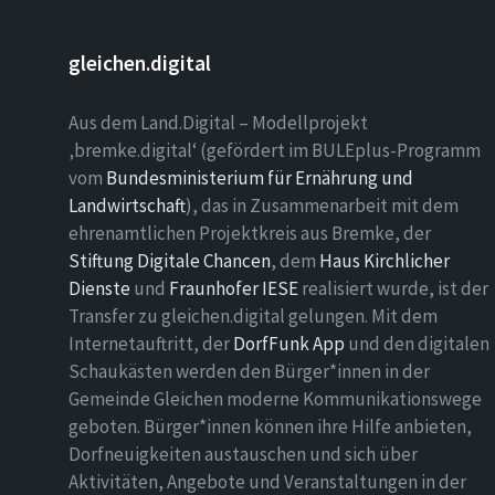
gleichen.digital
Aus dem Land.Digital – Modellprojekt
‚bremke.digital‘ (gefördert im BULEplus-Programm
vom
Bundesministerium für Ernährung und
Landwirtschaft
), das in Zusammenarbeit mit dem
ehrenamtlichen Projektkreis aus Bremke, der
Stiftung Digitale Chancen
, dem
Haus Kirchlicher
Dienste
und
Fraunhofer IESE
realisiert wurde, ist der
Transfer zu gleichen.digital gelungen. Mit dem
Internetauftritt, der
DorfFunk App
und den digitalen
Schaukästen werden den Bürger*innen in der
Gemeinde Gleichen moderne Kommunikationswege
geboten. Bürger*innen können ihre Hilfe anbieten,
Dorfneuigkeiten austauschen und sich über
Aktivitäten, Angebote und Veranstaltungen in der