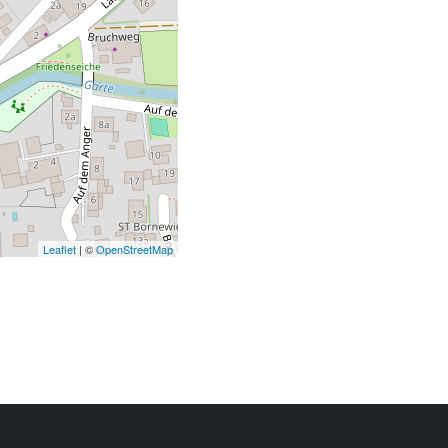
Leaflet
| ©
OpenStreetMap