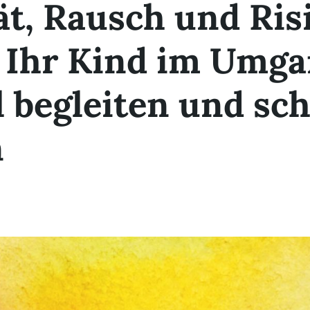
t, Rausch und Ris
e Ihr Kind im Umga
l begleiten und sc
n