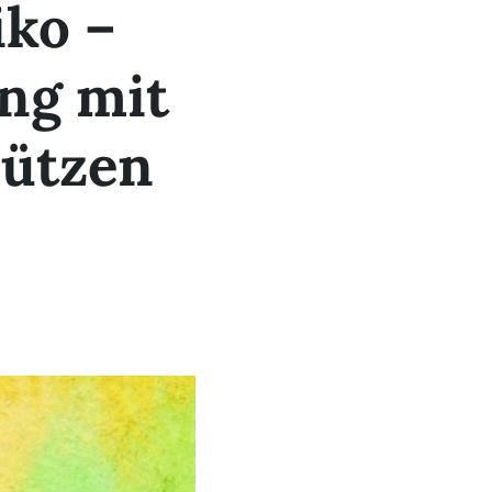
iko –
ng mit
hützen