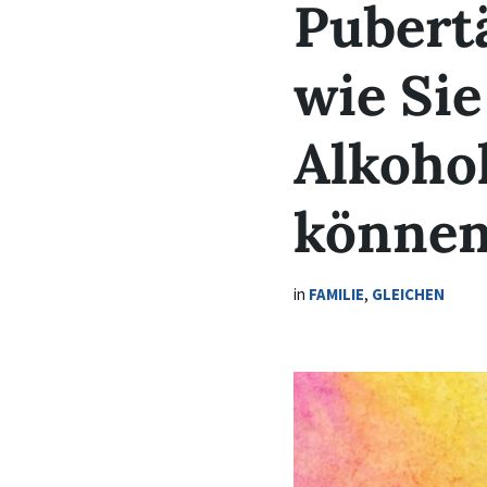
Pubertä
wie Si
Alkoho
könne
in
FAMILIE
,
GLEICHEN