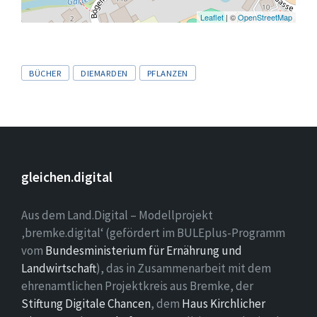
Leaflet
| ©
OpenStreetMap
Tags
BÜCHER
DIEMARDEN
PFLANZEN
gleichen.digital
Aus dem Land.Digital – Modellprojekt
‚bremke.digital‘ (gefördert im BULEplus-Programm
vom
Bundesministerium für Ernährung und
Landwirtschaft
), das in Zusammenarbeit mit dem
ehrenamtlichen Projektkreis aus Bremke, der
Stiftung Digitale Chancen
, dem
Haus Kirchlicher