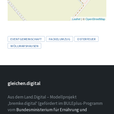
Leaflet
| ©
OpenStreetMap
Tags
EVENTGEMEINSCHAFT
FACKELUMZUG
OSTERFEUER
WÖLLMARSHAUSEN
gleichen.digital
Aus dem Land.Digital – Modellprojekt
‚bremke.digital‘ (gefördert im BULEplus-Programm
vom
Bundesministerium für Ernährung und