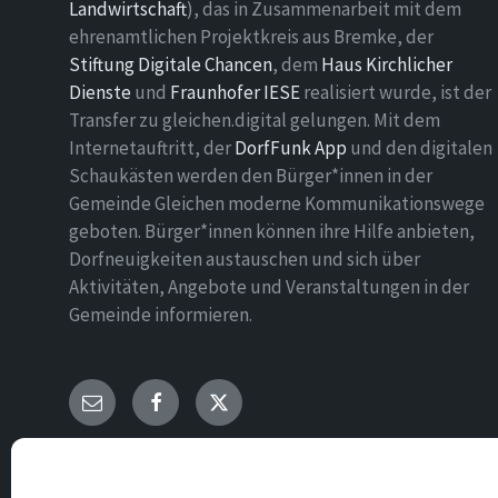
Landwirtschaft
), das in Zusammenarbeit mit dem
ehrenamtlichen Projektkreis aus Bremke, der
Stiftung Digitale Chancen
, dem
Haus Kirchlicher
Dienste
und
Fraunhofer IESE
realisiert wurde, ist der
Transfer zu gleichen.digital gelungen. Mit dem
Internetauftritt, der
DorfFunk App
und den digitalen
Schaukästen werden den Bürger*innen in der
Gemeinde Gleichen moderne Kommunikationswege
geboten. Bürger*innen können ihre Hilfe anbieten,
Dorfneuigkeiten austauschen und sich über
Aktivitäten, Angebote und Veranstaltungen in der
Gemeinde informieren.
E-
Facebook
Twitter
Mail
© 2026 Gemeinde Gleichen