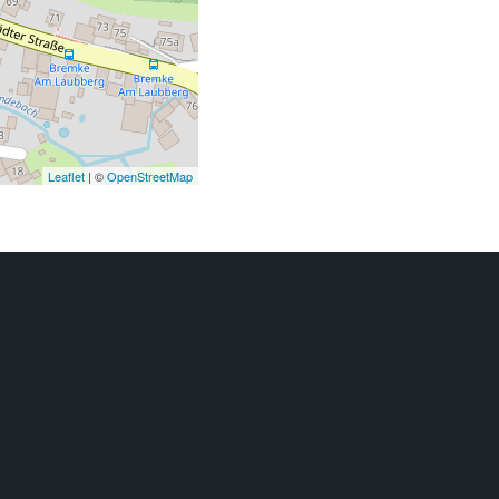
Leaflet
| ©
OpenStreetMap