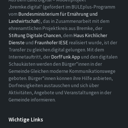
‚bremke.digital‘ (gefördert im BULEplus-Programm
vom
Bundesministerium für Ernährung und
Landwirtschaft
), das in Zusammenarbeit mit dem
ehrenamtlichen Projektkreis aus Bremke, der
Stiftung Digitale Chancen
, dem
Haus Kirchlicher
Dienste
und
Fraunhofer IESE
realisiert wurde, ist der
Transfer zu gleichen.digital gelungen. Mit dem
Internetauftritt, der
DorfFunk App
und den digitalen
Schaukästen werden den Bürger*innen in der
Gemeinde Gleichen moderne Kommunikationswege
geboten. Bürger*innen können ihre Hilfe anbieten,
Dorfneuigkeiten austauschen und sich über
Aktivitäten, Angebote und Veranstaltungen in der
Gemeinde informieren.
Wichtige Links